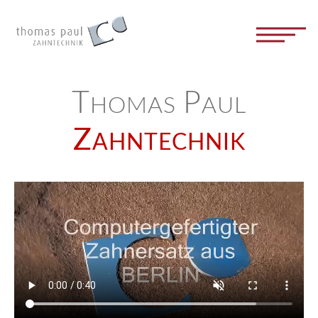
T
P
HOMAS
AUL
Z
AHNTECHNIK